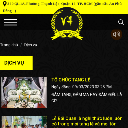
529 QL 1A, Phường Thạnh Lộc, Quận 12, TP. HCM (gần cầu An Phú
Đông 1)
Trang chủ
Dịch vụ
DỊCH VỤ
TỔ CHỨC TANG LỄ
Ngày đăng: 09/03/2023 03:25 PM
ĐÁM TANG, ĐÁM MA HAY ĐÁM ĐIẾU LÀ
GÌ?
Lễ Bái Quan là nghi thức luôn luôn
có trong mọi tang lễ và mọi tôn