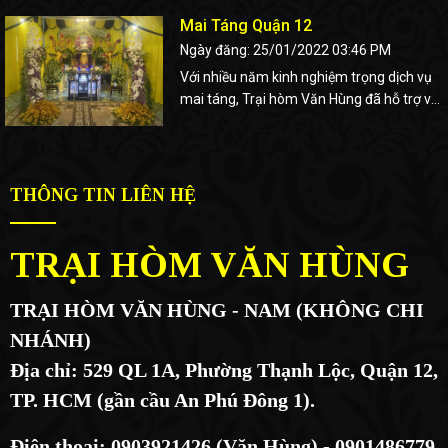
ghi rõ trong hợp đồng tổ chức tang lễ,
viên chức có nhiều đóng góp quan trọng
Mai Táng Quận 12
nhằm đảm bảo quyền lợi và sự minh bạch
cho sự nghiệp phát triển của đất nước
cho gia đình. Sau đó, chúng tôi sẽ tiến
Ngày đăng: 25/01/2022 03:46 PM
được tổ chức theo 4 hình thức chính:
hành công tác chuẩn bị đầy đủ, chu đáo
Với nhiều năm kinh nghiệm trọng dịch vụ
để tổ chức lễ tang được diễn ra trang
mai táng, Trại hòm Văn Hùng đã hỗ trợ và
nghiêm và trọn vẹn, cụ thể bao gồm các
lo cho hàng ngàn gia đình lo chu đáo việc
công đoạn sau:
hậu sự cho người thân. Sự an tâm và tin
tưởng của gia đình luôn là động lực để
chúng tôi hoàn thiện tốt hơn nữa trong
THÔNG TIN LIÊN HỆ
việc mà gia đình đã giao phó.
TRẠI HÒM VĂN HÙNG
TRẠI HÒM VĂN HÙNG - NAM (KHÔNG CHI
NHÁNH)
Địa chỉ: 529 QL 1A, Phường Thạnh Lộc, Quận 12,
TP. HCM (gần cầu An Phú Đông 1).
Điện thoại: 0903921426 (Văn Hùng) - 0901486779