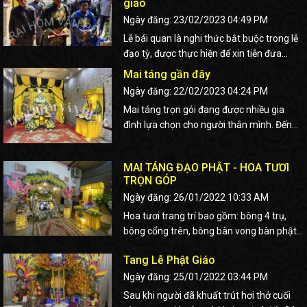
giáo
Ngày đăng: 23/02/2023 04:49 PM
Lễ bái quan là nghi thức bắt buộc trong lễ
đạo tỳ, được thực hiện để xin tiễn đưa
người chết về cõi cực lạc.
Mai táng gần đây
Ngày đăng: 22/02/2023 04:24 PM
Mai táng trọn gói đang được nhiều gia
đình lựa chọn cho người thân mình. Đến
với Trại Hòm Văn Hùng luôn là sự lựa chọn
hàng đầu của mọi gia đình.
MAI TÁNG ĐẠO PHẬT - HOA TƯƠI
TRỌN GÓP
Ngày đăng: 26/01/2022 10:33 AM
Hoa tươi trang trí bao gồm: bông 4 trụ,
bông cổng trên, bông bàn vong bàn phật,
quả tử khô, cặp công đặc biệt của trại
Tang Lễ Phật Giáo
Ngày đăng: 25/01/2022 03:44 PM
Sau khi người đã khuất trút hơi thở cuối